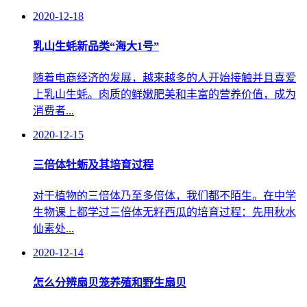
2020-12-18
乳山生蚝新品类“海大1号”
随着电商经济的发展，越来越多的人开始接触并且喜爱
上乳山生蚝。肉质的鲜嫩肥美和丰富的营养价值，成为
消费者...
2020-12-15
三倍体牡蛎及其培育过程
对于植物的三倍体乃至多倍体，我们都不陌生。在中学
生物课上都学过三倍体无籽西瓜的培育过程：先用秋水
仙素处...
2020-12-14
怎么分辨扇贝笼养殖和野生扇贝