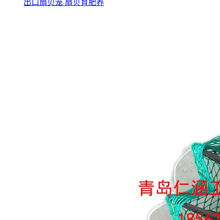
出口扇贝笼 扇贝育肥养