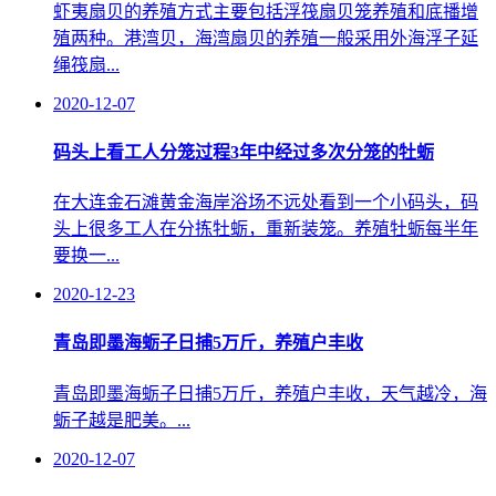
虾夷扇贝的养殖方式主要包括浮筏扇贝笼养殖和底播增
殖两种。港湾贝，海湾扇贝的养殖一般采用外海浮子延
绳筏扇...
2020-12-07
码头上看工人分笼过程3年中经过多次分笼的牡蛎
在大连金石滩黄金海岸浴场不远处看到一个小码头，码
头上很多工人在分拣牡蛎，重新装笼。养殖牡蛎每半年
要换一...
2020-12-23
青岛即墨海蛎子日捕5万斤，养殖户丰收
青岛即墨海蛎子日捕5万斤，养殖户丰收，天气越冷，海
蛎子越是肥美。...
2020-12-07