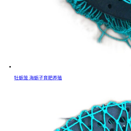
牡蛎笼 海蛎子育肥养殖