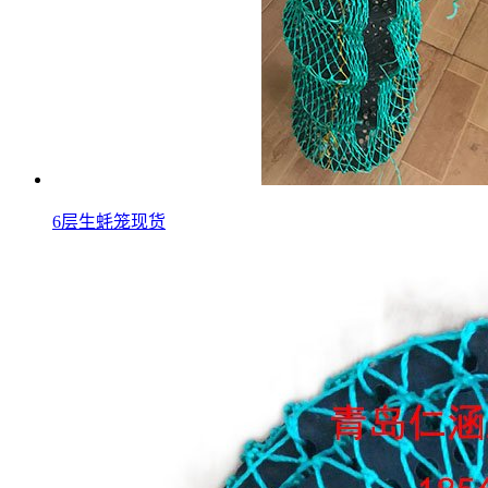
6层生蚝笼现货