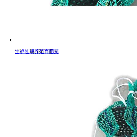
生蚝牡蛎养殖育肥笼