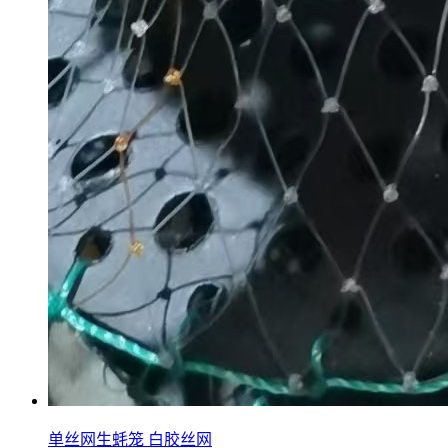
单丝网生蚝笼 白胶丝网