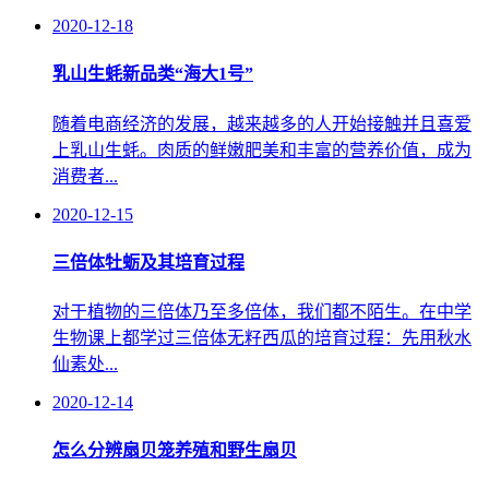
2020-12-18
乳山生蚝新品类“海大1号”
随着电商经济的发展，越来越多的人开始接触并且喜爱
上乳山生蚝。肉质的鲜嫩肥美和丰富的营养价值，成为
消费者...
2020-12-15
三倍体牡蛎及其培育过程
对于植物的三倍体乃至多倍体，我们都不陌生。在中学
生物课上都学过三倍体无籽西瓜的培育过程：先用秋水
仙素处...
2020-12-14
怎么分辨扇贝笼养殖和野生扇贝