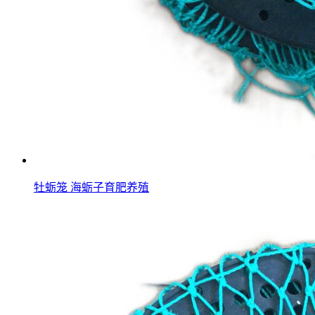
牡蛎笼 海蛎子育肥养殖