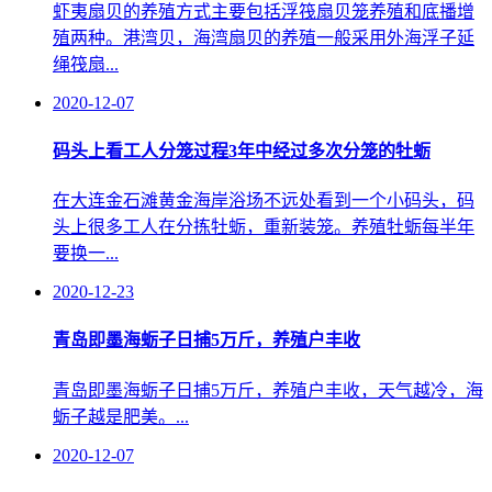
虾夷扇贝的养殖方式主要包括浮筏扇贝笼养殖和底播增
殖两种。港湾贝，海湾扇贝的养殖一般采用外海浮子延
绳筏扇...
2020-12-07
码头上看工人分笼过程3年中经过多次分笼的牡蛎
在大连金石滩黄金海岸浴场不远处看到一个小码头，码
头上很多工人在分拣牡蛎，重新装笼。养殖牡蛎每半年
要换一...
2020-12-23
青岛即墨海蛎子日捕5万斤，养殖户丰收
青岛即墨海蛎子日捕5万斤，养殖户丰收，天气越冷，海
蛎子越是肥美。...
2020-12-07