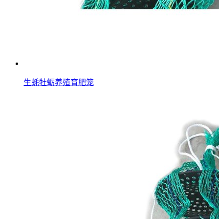
生蚝牡蛎养殖育肥笼