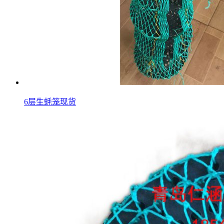
6层生蚝笼现货