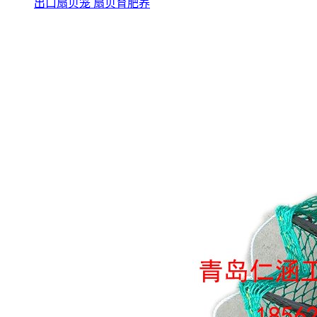
出口扇贝笼 扇贝育肥养