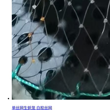
单丝网生蚝笼 白胶丝网