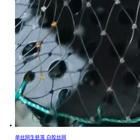
单丝网生蚝笼 白胶丝网