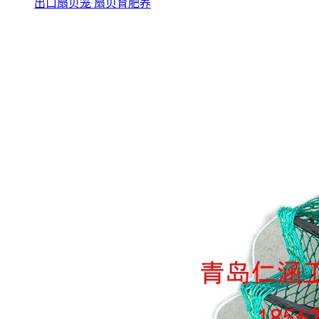
出口扇贝笼 扇贝育肥养