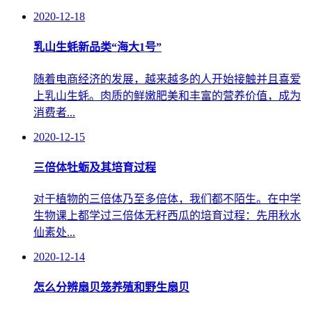
2020-12-18
乳山生蚝新品类“海大1号”
随着电商经济的发展，越来越多的人开始接触并且喜爱
上乳山生蚝。肉质的鲜嫩肥美和丰富的营养价值，成为
消费者...
2020-12-15
三倍体牡蛎及其培育过程
对于植物的三倍体乃至多倍体，我们都不陌生。在中学
生物课上都学过三倍体无籽西瓜的培育过程：先用秋水
仙素处...
2020-12-14
怎么分辨扇贝笼养殖和野生扇贝