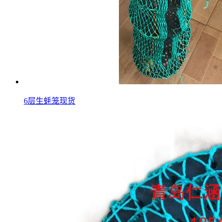
6层生蚝笼现货