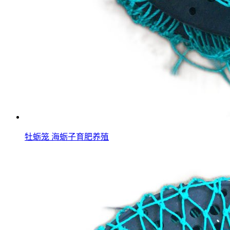
牡蛎笼 海蛎子育肥养殖