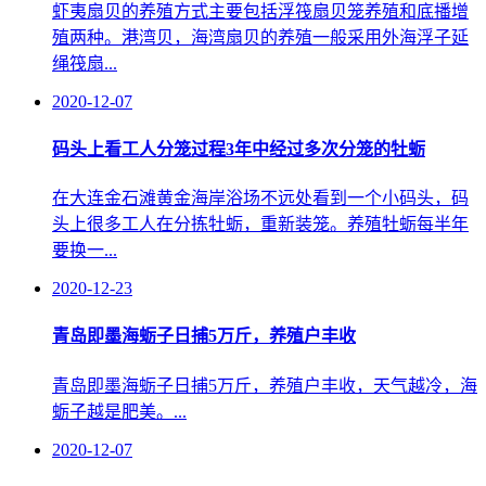
虾夷扇贝的养殖方式主要包括浮筏扇贝笼养殖和底播增
殖两种。港湾贝，海湾扇贝的养殖一般采用外海浮子延
绳筏扇...
2020-12-07
码头上看工人分笼过程3年中经过多次分笼的牡蛎
在大连金石滩黄金海岸浴场不远处看到一个小码头，码
头上很多工人在分拣牡蛎，重新装笼。养殖牡蛎每半年
要换一...
2020-12-23
青岛即墨海蛎子日捕5万斤，养殖户丰收
青岛即墨海蛎子日捕5万斤，养殖户丰收，天气越冷，海
蛎子越是肥美。...
2020-12-07