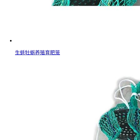
生蚝牡蛎养殖育肥笼