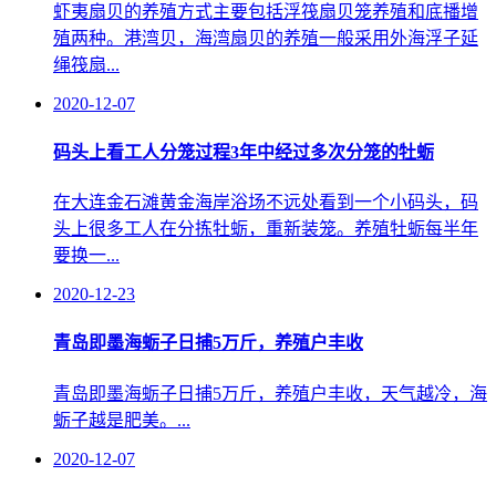
虾夷扇贝的养殖方式主要包括浮筏扇贝笼养殖和底播增
殖两种。港湾贝，海湾扇贝的养殖一般采用外海浮子延
绳筏扇...
2020-12-07
码头上看工人分笼过程3年中经过多次分笼的牡蛎
在大连金石滩黄金海岸浴场不远处看到一个小码头，码
头上很多工人在分拣牡蛎，重新装笼。养殖牡蛎每半年
要换一...
2020-12-23
青岛即墨海蛎子日捕5万斤，养殖户丰收
青岛即墨海蛎子日捕5万斤，养殖户丰收，天气越冷，海
蛎子越是肥美。...
2020-12-07