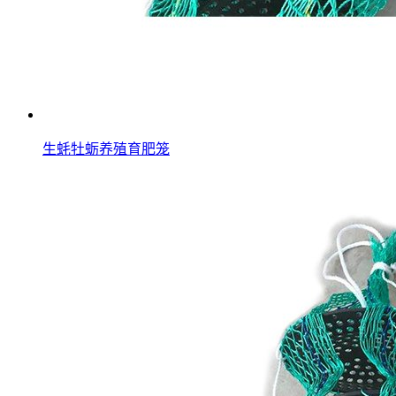
生蚝牡蛎养殖育肥笼