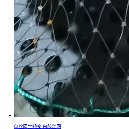
单丝网生蚝笼 白胶丝网