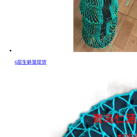
6层生蚝笼现货