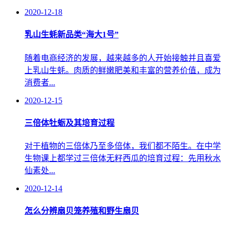
2020-12-18
乳山生蚝新品类“海大1号”
随着电商经济的发展，越来越多的人开始接触并且喜爱
上乳山生蚝。肉质的鲜嫩肥美和丰富的营养价值，成为
消费者...
2020-12-15
三倍体牡蛎及其培育过程
对于植物的三倍体乃至多倍体，我们都不陌生。在中学
生物课上都学过三倍体无籽西瓜的培育过程：先用秋水
仙素处...
2020-12-14
怎么分辨扇贝笼养殖和野生扇贝