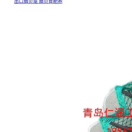
出口扇贝笼 扇贝育肥养