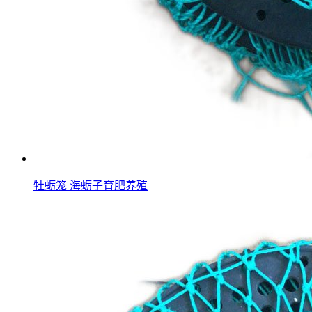
牡蛎笼 海蛎子育肥养殖