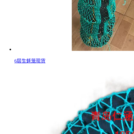
6层生蚝笼现货