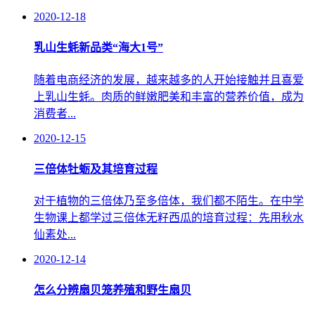
2020-12-18
乳山生蚝新品类“海大1号”
随着电商经济的发展，越来越多的人开始接触并且喜爱
上乳山生蚝。肉质的鲜嫩肥美和丰富的营养价值，成为
消费者...
2020-12-15
三倍体牡蛎及其培育过程
对于植物的三倍体乃至多倍体，我们都不陌生。在中学
生物课上都学过三倍体无籽西瓜的培育过程：先用秋水
仙素处...
2020-12-14
怎么分辨扇贝笼养殖和野生扇贝