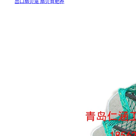
出口扇贝笼 扇贝育肥养