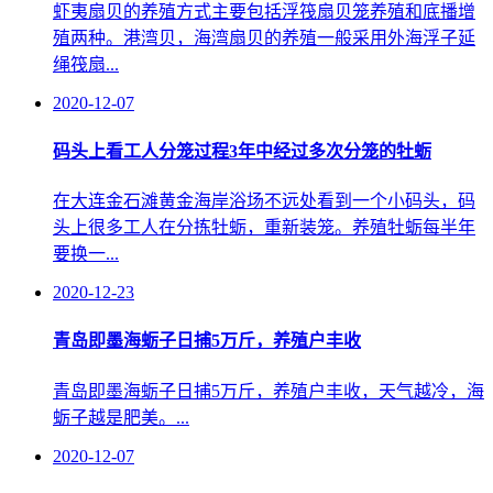
虾夷扇贝的养殖方式主要包括浮筏扇贝笼养殖和底播增
殖两种。港湾贝，海湾扇贝的养殖一般采用外海浮子延
绳筏扇...
2020-12-07
码头上看工人分笼过程3年中经过多次分笼的牡蛎
在大连金石滩黄金海岸浴场不远处看到一个小码头，码
头上很多工人在分拣牡蛎，重新装笼。养殖牡蛎每半年
要换一...
2020-12-23
青岛即墨海蛎子日捕5万斤，养殖户丰收
青岛即墨海蛎子日捕5万斤，养殖户丰收，天气越冷，海
蛎子越是肥美。...
2020-12-07