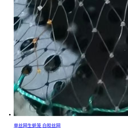
单丝网生蚝笼 白胶丝网