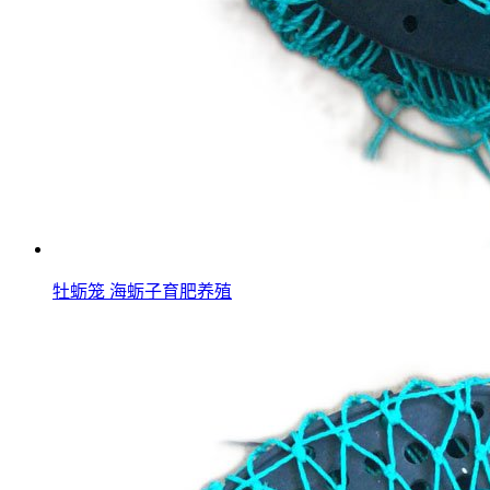
牡蛎笼 海蛎子育肥养殖