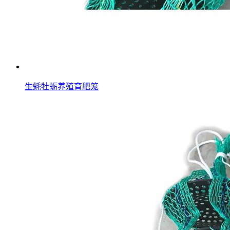
生蚝牡蛎养殖育肥笼