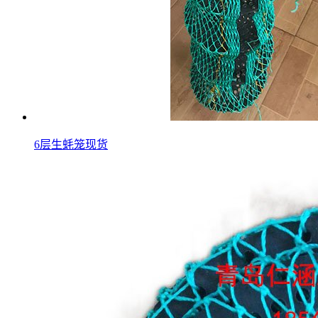
6层生蚝笼现货