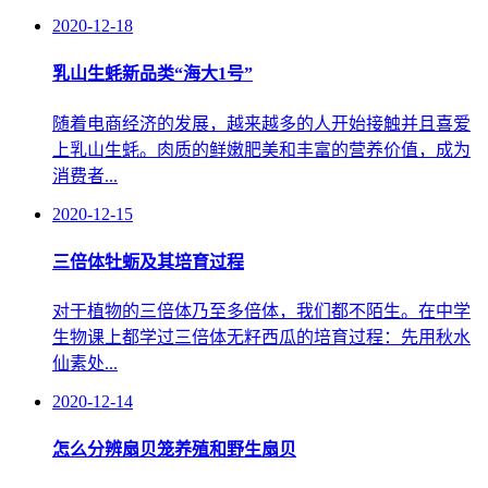
2020-12-18
乳山生蚝新品类“海大1号”
随着电商经济的发展，越来越多的人开始接触并且喜爱
上乳山生蚝。肉质的鲜嫩肥美和丰富的营养价值，成为
消费者...
2020-12-15
三倍体牡蛎及其培育过程
对于植物的三倍体乃至多倍体，我们都不陌生。在中学
生物课上都学过三倍体无籽西瓜的培育过程：先用秋水
仙素处...
2020-12-14
怎么分辨扇贝笼养殖和野生扇贝