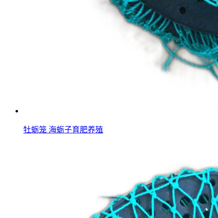
牡蛎笼 海蛎子育肥养殖