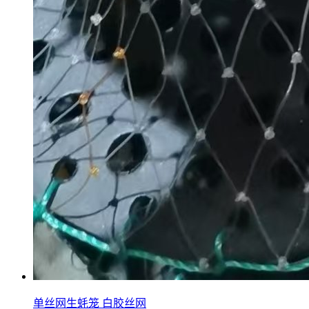
单丝网生蚝笼 白胶丝网