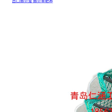
出口扇贝笼 扇贝育肥养