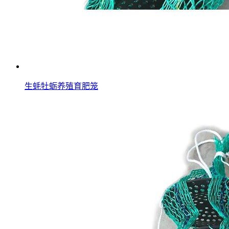
生蚝牡蛎养殖育肥笼