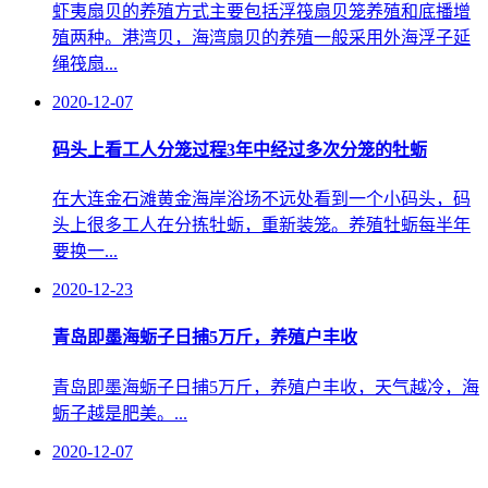
虾夷扇贝的养殖方式主要包括浮筏扇贝笼养殖和底播增
殖两种。港湾贝，海湾扇贝的养殖一般采用外海浮子延
绳筏扇...
2020-12-07
码头上看工人分笼过程3年中经过多次分笼的牡蛎
在大连金石滩黄金海岸浴场不远处看到一个小码头，码
头上很多工人在分拣牡蛎，重新装笼。养殖牡蛎每半年
要换一...
2020-12-23
青岛即墨海蛎子日捕5万斤，养殖户丰收
青岛即墨海蛎子日捕5万斤，养殖户丰收，天气越冷，海
蛎子越是肥美。...
2020-12-07