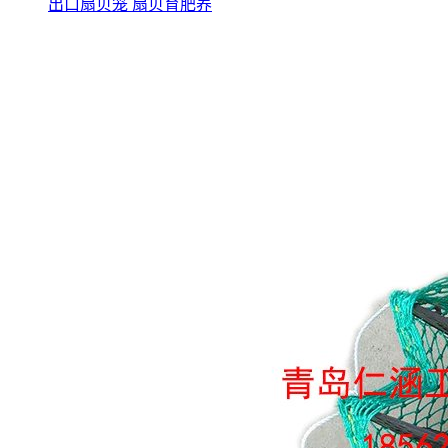
出口扇贝笼 扇贝育肥养