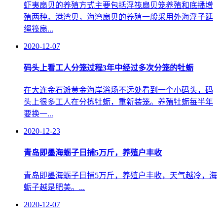
虾夷扇贝的养殖方式主要包括浮筏扇贝笼养殖和底播增
殖两种。港湾贝，海湾扇贝的养殖一般采用外海浮子延
绳筏扇...
2020-12-07
码头上看工人分笼过程3年中经过多次分笼的牡蛎
在大连金石滩黄金海岸浴场不远处看到一个小码头，码
头上很多工人在分拣牡蛎，重新装笼。养殖牡蛎每半年
要换一...
2020-12-23
青岛即墨海蛎子日捕5万斤，养殖户丰收
青岛即墨海蛎子日捕5万斤，养殖户丰收，天气越冷，海
蛎子越是肥美。...
2020-12-07