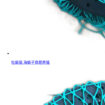
牡蛎笼 海蛎子育肥养殖