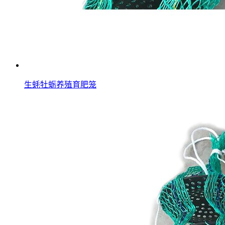
生蚝牡蛎养殖育肥笼