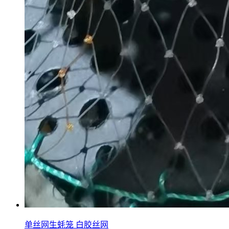
单丝网生蚝笼 白胶丝网