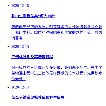
2020-12-18
乳山生蚝新品类“海大1号”
随着电商经济的发展，越来越多的人开始接触并且喜爱
上乳山生蚝。肉质的鲜嫩肥美和丰富的营养价值，成为
消费者...
2020-12-15
三倍体牡蛎及其培育过程
对于植物的三倍体乃至多倍体，我们都不陌生。在中学
生物课上都学过三倍体无籽西瓜的培育过程：先用秋水
仙素处...
2020-12-14
怎么分辨扇贝笼养殖和野生扇贝