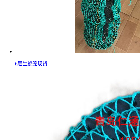
6层生蚝笼现货