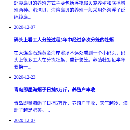
虾夷扇贝的养殖方式主要包括浮筏扇贝笼养殖和底播增
殖两种。港湾贝，海湾扇贝的养殖一般采用外海浮子延
绳筏扇...
2020-12-07
码头上看工人分笼过程3年中经过多次分笼的牡蛎
在大连金石滩黄金海岸浴场不远处看到一个小码头，码
头上很多工人在分拣牡蛎，重新装笼。养殖牡蛎每半年
要换一...
2020-12-23
青岛即墨海蛎子日捕5万斤，养殖户丰收
青岛即墨海蛎子日捕5万斤，养殖户丰收，天气越冷，海
蛎子越是肥美。...
2020-12-07