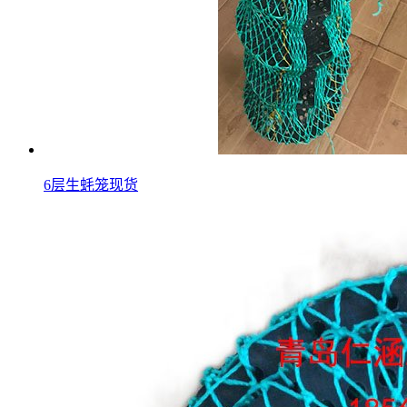
6层生蚝笼现货