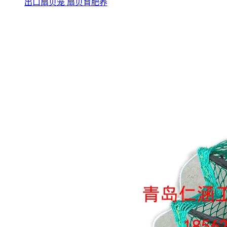
出口扇贝笼 扇贝育肥养