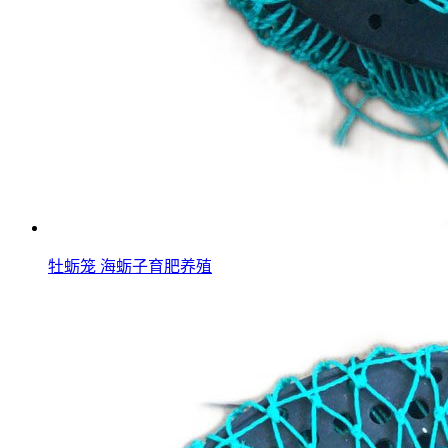
牡蛎笼 海蛎子育肥养殖