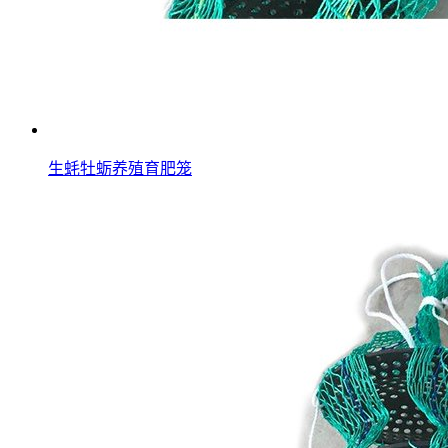
生蚝牡蛎养殖育肥笼