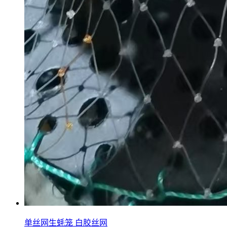
单丝网生蚝笼 白胶丝网