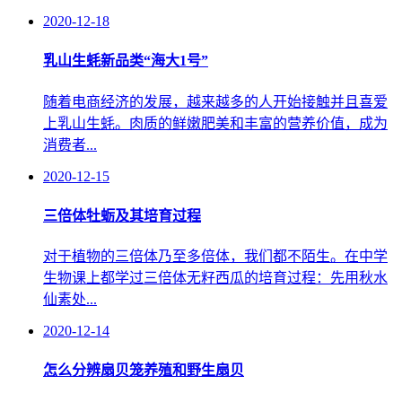
2020-12-18
乳山生蚝新品类“海大1号”
随着电商经济的发展，越来越多的人开始接触并且喜爱
上乳山生蚝。肉质的鲜嫩肥美和丰富的营养价值，成为
消费者...
2020-12-15
三倍体牡蛎及其培育过程
对于植物的三倍体乃至多倍体，我们都不陌生。在中学
生物课上都学过三倍体无籽西瓜的培育过程：先用秋水
仙素处...
2020-12-14
怎么分辨扇贝笼养殖和野生扇贝