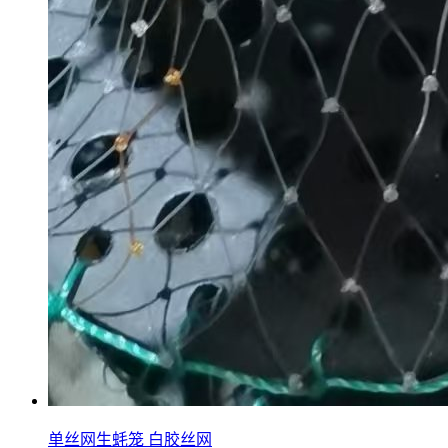
单丝网生蚝笼 白胶丝网