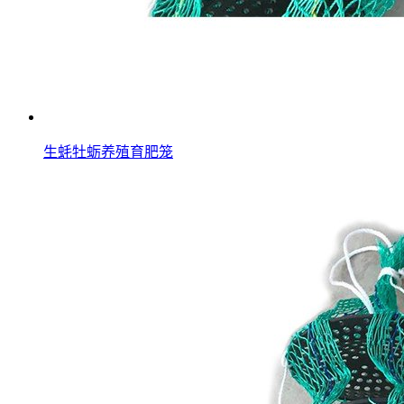
生蚝牡蛎养殖育肥笼