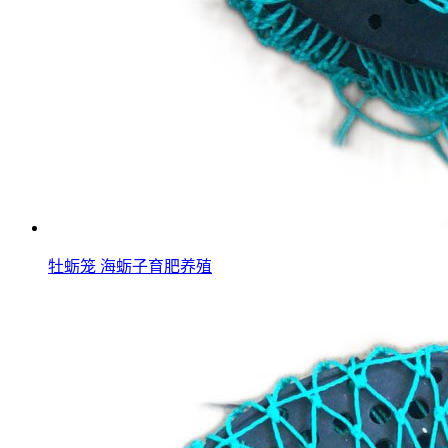
牡蛎笼 海蛎子育肥养殖