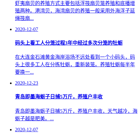
虾夷扇贝的养殖方式主要包括浮筏扇贝笼养殖和底播增
殖两种。港湾贝，海湾扇贝的养殖一般采用外海浮子延
绳筏扇...
2020-12-07
码头上看工人分笼过程3年中经过多次分笼的牡蛎
在大连金石滩黄金海岸浴场不远处看到一个小码头，码
头上很多工人在分拣牡蛎，重新装笼。养殖牡蛎每半年
要换一...
2020-12-23
青岛即墨海蛎子日捕5万斤，养殖户丰收
青岛即墨海蛎子日捕5万斤，养殖户丰收，天气越冷，海
蛎子越是肥美。...
2020-12-07