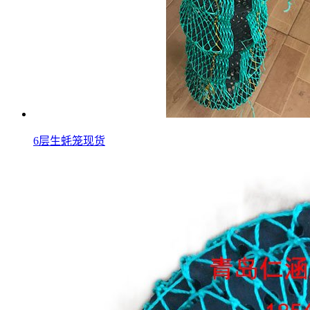
6层生蚝笼现货