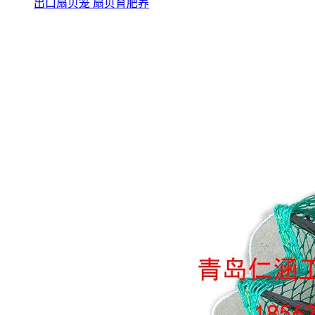
出口扇贝笼 扇贝育肥养