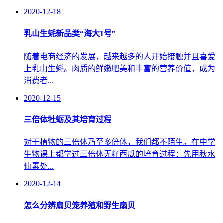
2020-12-18
乳山生蚝新品类“海大1号”
随着电商经济的发展，越来越多的人开始接触并且喜爱
上乳山生蚝。肉质的鲜嫩肥美和丰富的营养价值，成为
消费者...
2020-12-15
三倍体牡蛎及其培育过程
对于植物的三倍体乃至多倍体，我们都不陌生。在中学
生物课上都学过三倍体无籽西瓜的培育过程：先用秋水
仙素处...
2020-12-14
怎么分辨扇贝笼养殖和野生扇贝